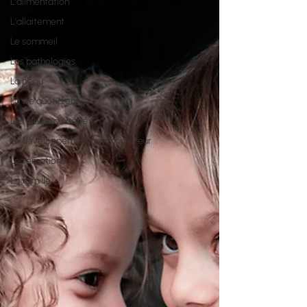
L'alimentation
L'allaitement
Le sommeil
Les pathologies
La peau
La vie quotidienne
Les pleurs du bébé
Le développement psychomoteur
Les émotions
La famille