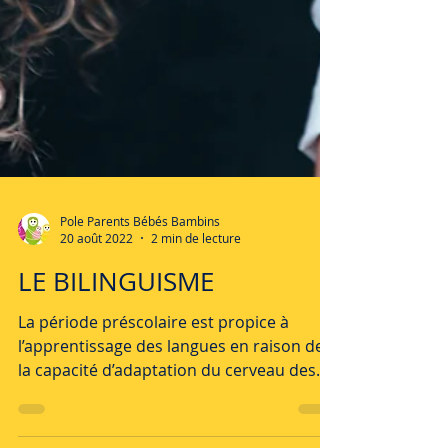
Pole Parents Bébés Bambins
20 août 2022
2 min de lecture
LE BILINGUISME
La période préscolaire est propice à
l’apprentissage des langues en raison de
la capacité d’adaptation du cerveau des
tout-petits.