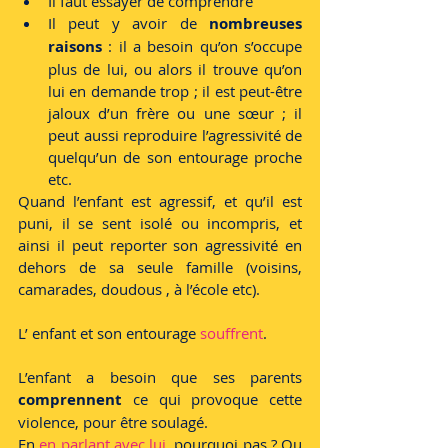
Il faut essayer de comprendre 
Il peut y avoir de 
nombreuses 
raisons
 : il a besoin qu’on s’occupe 
plus de lui, ou alors il trouve qu’on 
lui en demande trop ; il est peut-être 
jaloux d’un frère ou une sœur ; il 
peut aussi reproduire l’agressivité de 
quelqu’un de son entourage proche 
etc.
Quand l’enfant est agressif, et qu’il est 
puni, il se sent isolé ou incompris, et 
ainsi il peut reporter son agressivité en 
dehors de sa seule famille (voisins, 
camarades, doudous , à l’école etc).
L’ enfant et son entourage 
souffrent
.
L’enfant a besoin que ses parents 
comprennent 
ce qui provoque cette 
violence, pour être soulagé.
En 
en parlant avec lui
, pourquoi pas ? Ou 