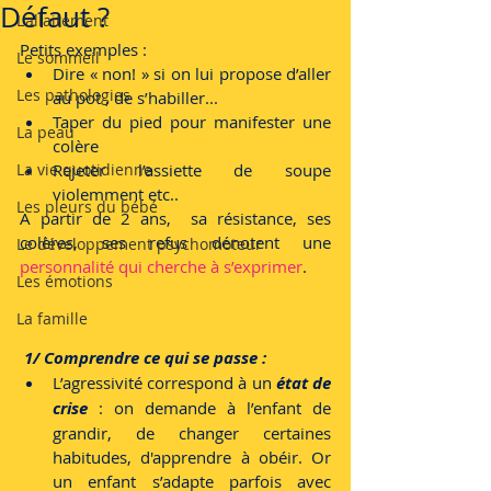
Défaut ?
L'allaitement
Petits exemples : 
Le sommeil
Dire « non! » si on lui propose d’aller 
Les pathologies
au pot , de s’habiller...
Taper du pied pour manifester une 
La peau
colère
La vie quotidienne
Rejeter l’assiette de soupe  
violemment etc..
Les pleurs du bébé
A partir de 2 ans,  sa résistance, ses 
colères, ses refus dénotent une 
Le développement psychomoteur
personnalité qui cherche à s’exprimer
.
Les émotions
La famille
1/ Comprendre ce qui se passe :
L’agressivité correspond à un 
état de 
crise
 : on demande à l’enfant de 
grandir, de changer certaines 
habitudes, d'apprendre à obéir. Or 
un enfant s’adapte parfois avec 