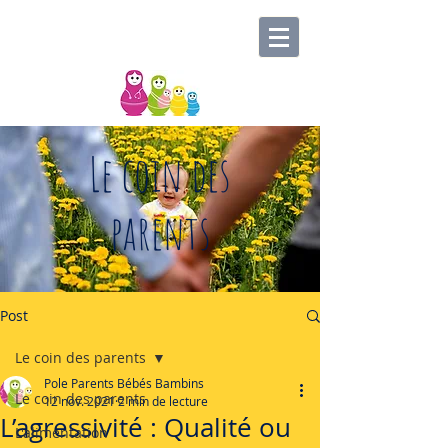
Le coin des
parents
Post
Le coin des parents
Pole Parents Bébés Bambins
Le coin des parents
12 nov. 2021
2 min de lecture
L’agressivité : Qualité ou
L'alimentation