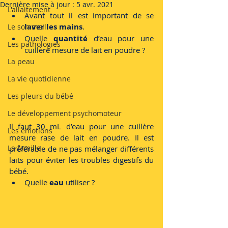
Dernière mise à jour :
5 avr. 2021
L'allaitement
Avant tout il est important de se 
laver les mains
. 
Le sommeil
Quelle 
quantité
 d’eau pour une 
Les pathologies
cuillère mesure de lait en poudre ? 
La peau
La vie quotidienne
Les pleurs du bébé
Le développement psychomoteur
Il faut 
30 mL
 d’eau pour une cuillère 
Les émotions
mesure rase de lait en poudre. Il est 
La famille
préférable de ne pas mélanger différents 
laits pour éviter les troubles digestifs du 
bébé.
Quelle 
eau 
utiliser ? 