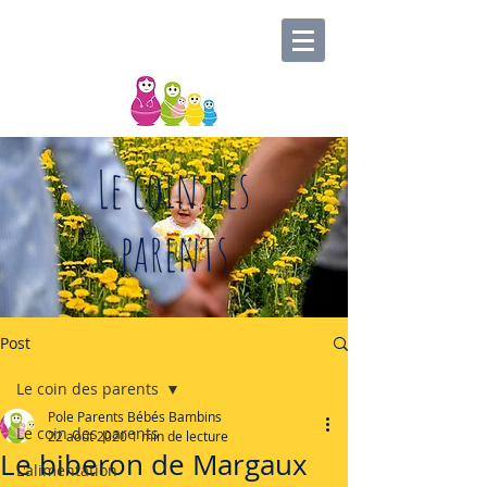
Le coin des
parents
Post
Le coin des parents
Pole Parents Bébés Bambins
Le coin des parents
22 août 2020
1 min de lecture
Le biberon de Margaux
L'alimentation