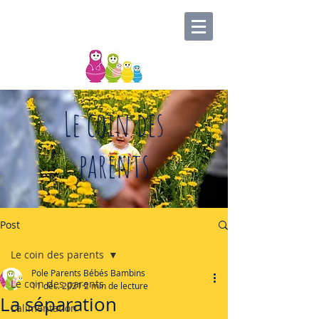
Le coin des
parents
Post
Le coin des parents
Pole Parents Bébés Bambins
Le coin des parents
11 déc. 2021
2 min de lecture
La séparation
L'alimentation