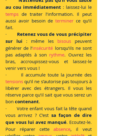
·       
N’attendez pas qu’il vous saute 
au cou immédiatement
 : laissez-lui le 
temps 
de traiter l’information. Il peut 
aussi avoir besoin de 
terminer 
ce qu’il 
fait. 
·      
 Retenez vous de vous précipiter 
sur lui
 : même les 
bisous 
peuvent 
générer de l’
insécurité
 lorsqu’ils ne sont 
pas adaptés à son 
rythme
. Ouvrez les 
bras, accroupissez-vous et laissez-le 
venir vers vous !
·       Il accumule toute la journée des 
tensions 
qu’il ne s’autorise pas toujours à 
libérer avec des étrangers. Il vous les 
réserve parce qu’il sait que vous serez un 
bon 
contenant
. 
·       Votre enfant vous fait la tête quand 
vous arrivez ? C’est 
sa façon de dire 
que vous lui avez manqué
. Ecoutez-le. 
Pour réparer cette 
absence
, il veut 
vérifier votre 
amour
, votre 
intérêt 
et 