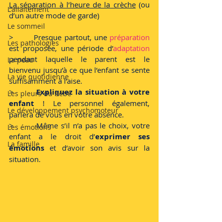
La séparation à l’heure de la crèche
 (ou 
L'allaitement
d’un autre mode de garde) 
Le sommeil
>        Presque partout, une 
préparation 
Les pathologies
est proposée, une période d’
adaptation
pendant laquelle le parent est le 
La peau
bienvenu jusqu’à ce que l’enfant se sente 
La vie quotidienne
suffisamment à l’aise. 
>        
Expliquez la situation à votre 
Les pleurs du bébé
enfant 
! Le personnel également, 
Le développement psychomoteur
parlera de vous en votre absence. 
>        Même s’il n’a pas le choix, votre 
Les émotions
enfant a le droit d’
exprimer ses 
La famille
émotions
 et d’avoir son avis sur la 
situation. 