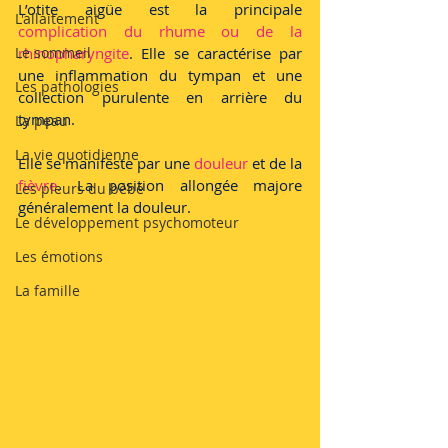
L’otite aigüe est la principale 
L'allaitement
complication du rhume ou de la 
Le sommeil
rhinopharyngite
. Elle se caractérise par 
une inflammation du tympan et une 
Les pathologies
collection purulente en arrière du 
tympan.
La peau
La vie quotidienne
Elle se manifeste par une 
douleur
 et de la 
fièvre
. La position allongée majore 
Les pleurs du bébé
généralement la douleur.
Le développement psychomoteur
Les émotions
La famille