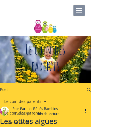
Le coin des
parents
Post
Le coin des parents
Pole Parents Bébés Bambins
Le coin des parents
27 août 2021
1 min de lecture
Les otites aigües
L'alimentation