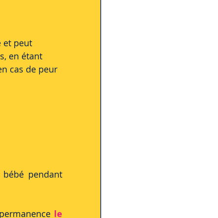
 et peut 
s, en étant 
en cas de peur 
 bébé pendant 
n permanence 
le 