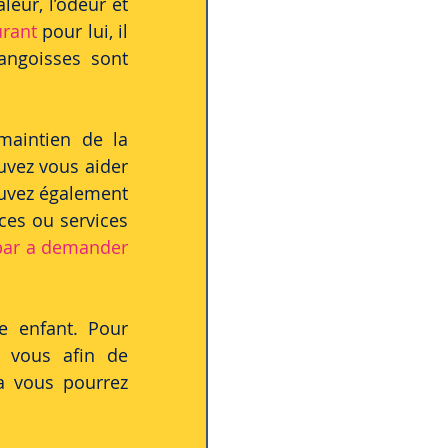
eur, l’odeur et 
urant
 pour lui, il 
angoisses sont 
maintien de la 
vez vous aider 
uvez également 
es ou services 
par a demander 
e enfant. Pour 
 vous afin de 
a vous pourrez 