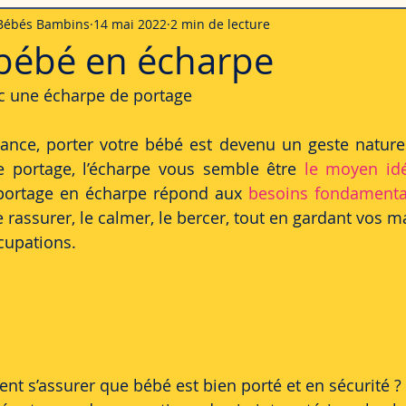
 Bébés Bambins
14 mai 2022
2 min de lecture
pleurs du bébé
Le développement psychomoteur
Les émotions
 bébé en écharpe
c une écharpe de portage
ance, porter votre bébé est devenu un geste naturel
e portage, l’écharpe vous semble être 
le moyen id
 portage en écharpe répond aux
 besoins fondament
 rassurer, le calmer, le bercer, tout en gardant vos ma
cupations.
t s’assurer que bébé est bien porté et en sécurité ?