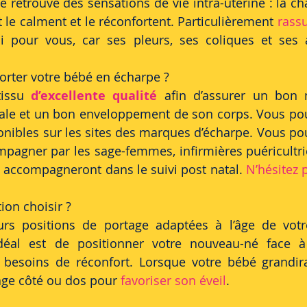
é retrouve des sensations de vie intra-utérine : la chal
le calment et le réconfortent. Particulièrement
 rass
si pour vous, car ses pleurs, ses coliques et ses 
rter votre bébé en écharpe ?
issu 
d’excellente qualité
 afin d’assurer un bon 
ale et un bon enveloppement de son corps. Vous pou
onibles sur les sites des marques d’écharpe. Vous po
mpagner par les sage-femmes, infirmières puéricultric
 accompagneront dans le suivi post natal.
 N’hésitez 
ion choisir ?
eurs positions de portage adaptées à l’âge de votr
déal est de positionner votre nouveau-né face à
 besoins de réconfort. Lorsque votre bébé grandir
age côté ou dos pour 
favoriser son éveil
.