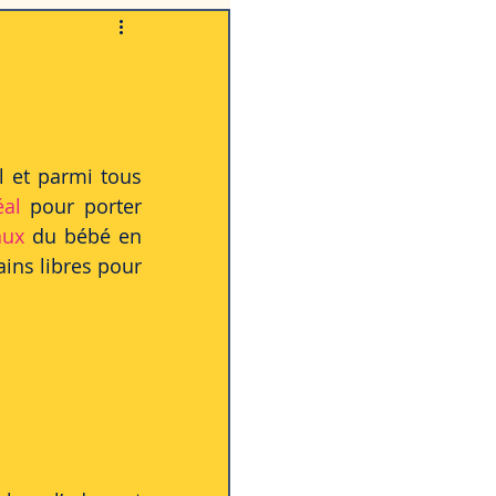
La famille
 et parmi tous 
éal
 pour porter 
aux 
du bébé en 
ins libres pour 