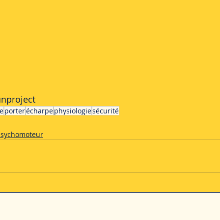
unproject
e
porter
écharpe
physiologie
sécurité
psychomoteur