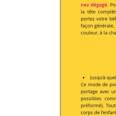
nez dégagé.
 Po
la tête complèt
portez votre bé
façon générale, 
couleur, à la cha
Jusqu’à que
Ce mode de porta
portage avec un
possibles comm
préformé). Tout
corps de l’enfant