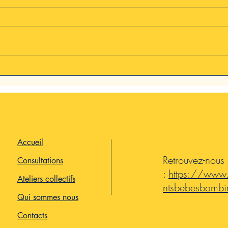
Prévention de la Tête 
’apaiser
Accueil
Retrouvez-nous
Consultations
:
https://www
Ateliers collectifs
ntsbebesbambi
Qui sommes nous
Contacts