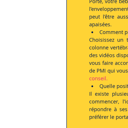
Porté, votre béb
l’enveloppement 
peut l’être aus
apaisées.
Comment po
Choisissez un t
colonne vertébr
des vidéos disp
vous faire acco
de PMI qui vous
conseil.
Quelle posit
Il existe plusi
commencer, l’i
répondre à ses
préférer le port