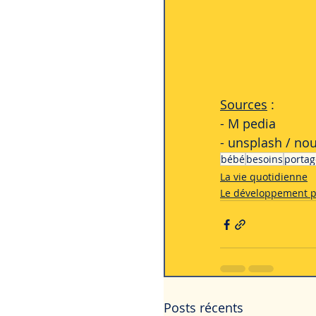
Sources
 :
- M pedia 
- unsplash / no
bébé
besoins
portag
La vie quotidienne
Le développement 
Posts récents