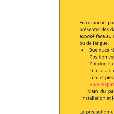
En revanche, par
présenter des d
exposé face au 
ou de fatigue.
Quelques rè
·       Position 
·       Poitrine 
·       Tête à la
·       Tête et p
·       
Voie respir
·   Main du pa
l’installation et
La précaution e