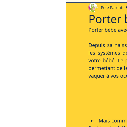
Pole Parents
La vie quotidienne
Les 
Porter
Porter bébé ave
Depuis sa naiss
les systèmes d
votre bébé. Le
permettant de le
vaquer à vos oc
Mais commen