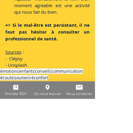
moment agréable est une activité 
qui nous fait du bien.
=> Si le mal-être est persistant, il ne 
faut pas hésiter à consulter un 
professionnel de santé.
Sources
 :
-  Clépsy 
- Unsplash
émotions
enfants
conseils
communication
écoute
soutien
réconfort
Les émotions
La vie quotidienne
Prendre RDV
Où nous trouver
Nous contacter
La famille