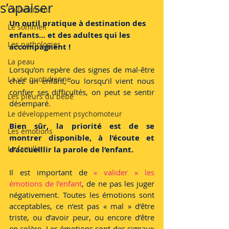
s’apaiser
L'allaitement
Un outil pratique à destination des 
Le sommeil
enfants… et des adultes qui les 
Les pathologies
accompagnent !
La peau
Lorsqu’on repère des signes de mal-être 
La vie quotidienne
chez un enfant, ou lorsqu’il vient nous 
confier ses difficultés, on peut se sentir 
Les pleurs du bébé
désemparé.
Le développement psychomoteur
Bien sûr, la priorité est de se 
Les émotions
montrer disponible, à l’écoute et 
La famille
d’accueillir la parole de l’enfant.
Il est important de 
« valider » les 
émotions de l’enfant
, de ne pas les juger 
négativement. Toutes les émotions sont 
acceptables, ce n’est pas « mal » d’être 
triste, ou d’avoir peur, ou encore d’être 
en colère. Les émotions sont des signaux 