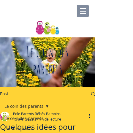
Le coin des
parents
Post
Le coin des parents
Pole Parents Bébés Bambins
Le coin des parents
15 avr. 2022
3 min de lecture
Quelques idées pour
L'alimentation