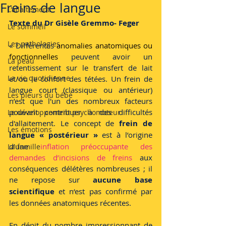
Freins de langue
L'allaitement
Texte du Dr Gisèle Gremmo- Feger
Le sommeil
Les pathologies
« Différentes 
anomalies anatomiques ou 
fonctionnelles 
peuvent avoir un 
La peau
retentissement sur le transfert de lait 
La vie quotidienne
et/ou le confort des tétées. Un frein de 
langue court (classique ou antérieur) 
Les pleurs du bébé
n’est que l'un des nombreux facteurs 
pouvant contribuer à des difficultés 
Le développement psychomoteur
d'allaitement. Le concept de 
frein de 
Les émotions
langue « postérieur »
 est à l’origine 
d’une 
inflation préoccupante des 
La famille
demandes d’incisions de freins
 aux 
conséquences délétères nombreuses ; il 
ne repose sur 
aucune base 
scientifique
 et n‘est pas confirmé par 
les données anatomiques récentes. 
En dépit du nombre impressionnant de 