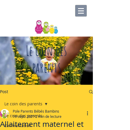
Le coin des
parents
Post
Le coin des parents
Pole Parents Bébés Bambins
Le coin des parents
19 sept. 2021
2 min de lecture
Allaitement maternel et
L'alimentation