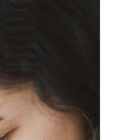
L'alimentation
L'allaitement
Le sommeil
Les pathologies
La peau
La vie quotidienne
Les pleurs du bébé
Le développement
psychomoteur
Les émotions
La famille