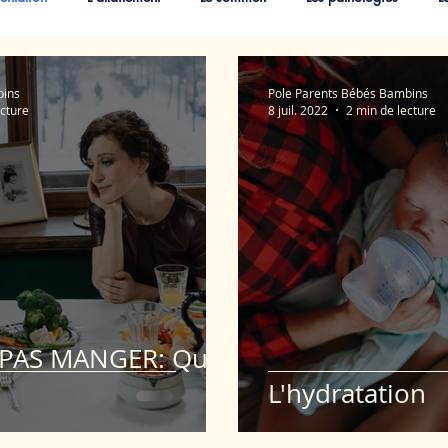
Les pleurs du bébé
Le développement psychomoteur
Les émotio
bins
Pole Parents Bébés Bambins
ecture
8 juil. 2022
2 min de lecture
 PAS MANGER: Que
L'hydratation