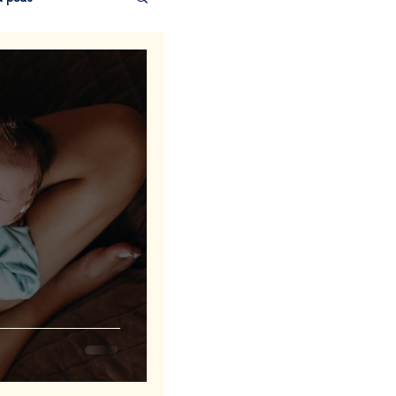
ns
La famille