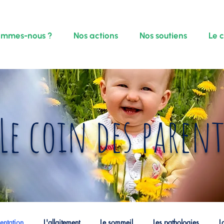
ommes-nous ?
Nos actions
Nos soutiens
Le 
Le coin des parent
mentation
L'allaitement
Le sommeil
Les pathologies
L