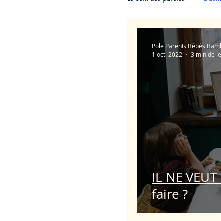
La vie quotidienne
Pole Parents Bébés Bam
1 oct. 2022
3 min de l
IL NE VEUT
faire ?