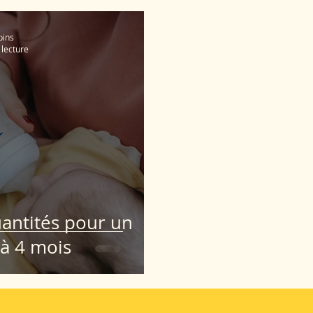
bins
 lecture
antités pour un
'à 4 mois