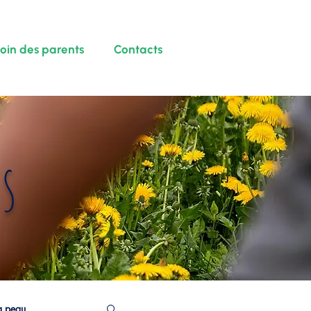
coin des parents
Contacts
s
a peau