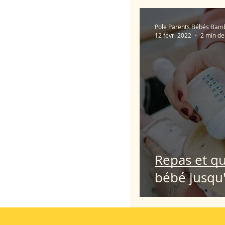
Pole Parents Bébés Bam
12 févr. 2022
2 min de
Repas et qu
bébé jusqu