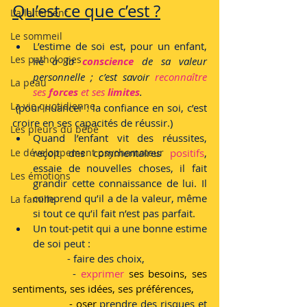
Qu’est ce que c’est ?
L'allaitement
Le sommeil
L’estime de soi est, pour un enfant, 
Les pathologies
lié 
à la 
conscience
 de sa valeur 
personnelle ; c’est savoir 
reconnaître 
La peau
ses 
forces
 et ses
 limites
. 
La vie quotidienne
 (pour nuancer : la confiance en soi, c’est 
croire en ses capacités de réussir.)
Les pleurs du bébé
Quand l’enfant vit des réussites, 
Le développement psychomoteur
reçoit des commentaires 
positifs
, 
essaie de nouvelles choses, il fait 
Les émotions
grandir cette connaissance de lui. Il 
comprend qu’il a de la valeur, même 
La famille
si tout ce qu’il fait n’est pas parfait.
Un tout-petit qui a une bonne estime 
de soi peut :
		- faire des choix,
 		- 
exprimer
 ses besoins, ses 
sentiments, ses idées, ses préférences,
 		- oser
 prendre des risques et 