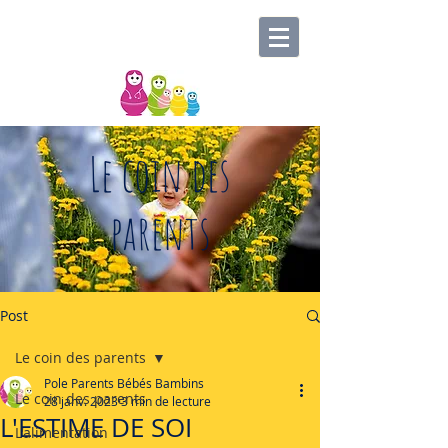
Le coin des
parents
Post
Le coin des parents
Pole Parents Bébés Bambins
Le coin des parents
28 janv. 2023
3 min de lecture
L'ESTIME DE SOI
L'alimentation