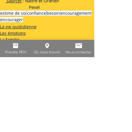
Sources
 : Naître et Grandir
		Pexel 
estime de soi
confiance
besoin
encouragement
encourager
La vie quotidienne
Les émotions
La famille
Prendre RDV
Où nous trouver
Nous contacter
Posts récents
Voir tout