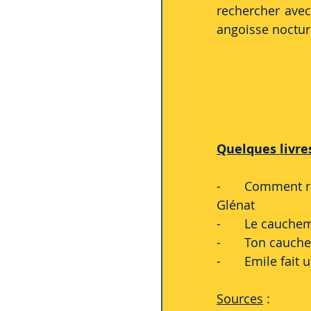
rechercher avec
angoisse noctur
Quelques livre
-	Comment ratatiner les cauchemars ?, Catherine Leblanc, Roland Garrigue, P’tit 
Glénat
-	Le cauche
-	Ton cauc
-	Emile fai
Sources
 :