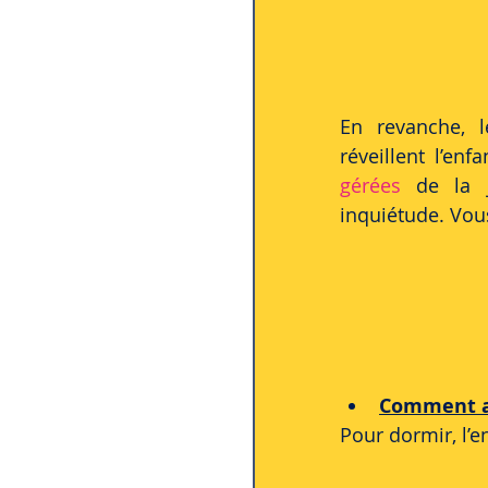
En revanche, l
réveillent l’enf
gérées
 de la j
inquiétude. Vou
Comment a
Pour dormir, l’e