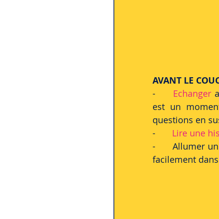
AVANT LE COU
-	
Echanger
 
est un moment 
questions en sus
-	
Lire une his
-	Allumer un
facilement dans l