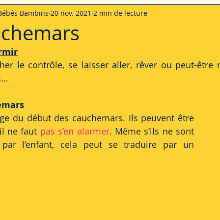
 Bébés Bambins
20 nov. 2021
2 min de lecture
pleurs du bébé
Le développement psychomoteur
Les émotions
uchemars
rmir
her le contrôle, se laisser aller, rêver ou peut-être r
s… 
emars 
’âge du début des cauchemars. Ils peuvent être 
l ne faut 
pas s’en alarmer
. Même s’ils ne sont 
 par l’enfant, cela peut se traduire par un 