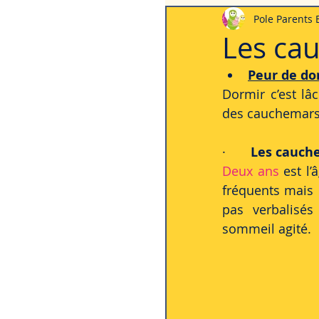
Pole Parents
La vie quotidienne
Les 
Les ca
Peur de do
Dormir c’est lâc
des cauchemar
·       
Les cauch
Deux ans
 est l
fréquents mais i
pas verbalisés
sommeil agité. 