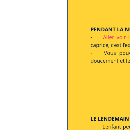
PENDANT LA N
-	
Aller voir 
caprice, c’est l’
-	Vous pou
doucement et le
LE LENDEMAIN
-	L’enfant pe