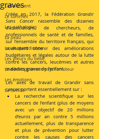
graves
L'allaitement
Créée en 2017, la Fédération 
Grandir 
Le sommeil
Sans Cancer
 rassemble des dizaines 
Les pathologies
d’associations, de chercheurs, de 
professionnels de santé et de familles, 
La peau
sur l’ensemble du territoire français, qui 
La vie quotidienne
souhaitent obtenir des améliorations 
budgétaires et légales autour de la lutte 
Les pleurs du bébé
contre les cancers, leucémies et autres 
maladies graves de l’enfant.
Le développement psychomoteur
Les émotions
Les axes de travail de Grandir sans 
cancer portent essentiellement sur :
La famille
La recherche scientifique sur les 
cancers de l’enfant (plus de moyens 
avec un objectif de 20 millions 
d’euros par an contre 5 millions 
actuellement, plus de transparence 
et plus de prévention pour lutter 
contre les causes des cancers 