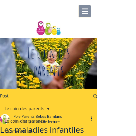
Le coin des
parents
Post
Le coin des parents
Pole Parents Bébés Bambins
Le coin des parents
3 juil. 2021
1 min de lecture
Les maladies infantiles
L'alimentation