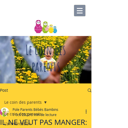
Le coin des
parents
Post
Le coin des parents
Pole Parents Bébés Bambins
Le coin des parents
1 oct. 2022
3 min de lecture
IL NE VEUT PAS MANGER:
L'alimentation