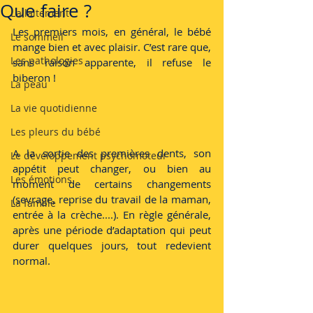
Que faire ?
L'allaitement
Les premiers mois, en général, le bébé 
Le sommeil
mange bien et avec plaisir. C’est rare que, 
Les pathologies
sans raison apparente, il refuse le 
biberon !
La peau
La vie quotidienne
Les pleurs du bébé
A la sortie des premières dents, son 
Le développement psychomoteur
appétit peut changer, ou bien au 
Les émotions
moment de certains changements 
(sevrage, reprise du travail de la maman, 
La famille
entrée à la crèche....). En règle générale, 
après une période d’adaptation qui peut 
durer quelques jours, tout redevient 
normal.