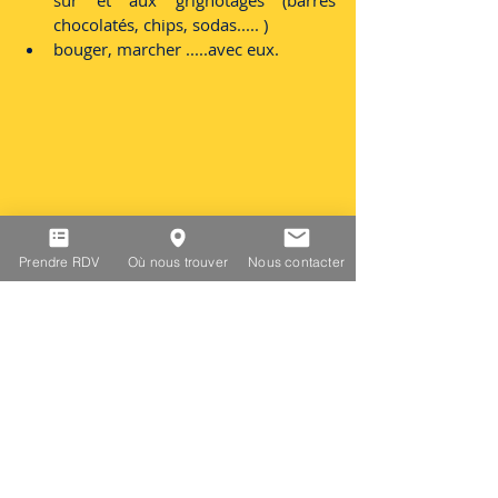
sûr et aux grignotages (barres 
chocolatés, chips, sodas..... )
bouger, marcher .....avec eux.
Prendre RDV
Où nous trouver
Nous contacter
Dans le domaine alimentaire également, 
on retrouve les mots qui comptent dans 
l’éducation :
 exemple, souplesse, 
fermeté 
!