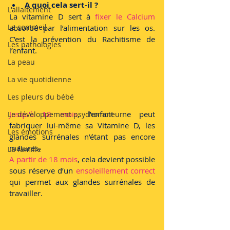
A quoi cela sert-il ?
L'allaitement
La vitamine D sert à 
fixer le Calcium
Le sommeil
absorbé par l’alimentation sur les os. 
C’est la prévention du Rachitisme de 
Les pathologies
l’enfant.
La peau
La vie quotidienne
Les pleurs du bébé
Jusqu’à 18 mois
, l’enfant ne peut 
Le développement psychomoteur
fabriquer lui-même sa Vitamine D, les 
Les émotions
glandes surrénales n’étant pas encore 
matures.
La famille
A partir de 18 mois
, cela devient possible 
sous réserve d’un 
ensoleillement correct
qui permet aux glandes surrénales de 
travailler.