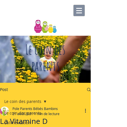
Le coin des
parents
Post
Le coin des parents
Pole Parents Bébés Bambins
Le coin des parents
21 août 2021
1 min de lecture
La Vitamine D
L'alimentation