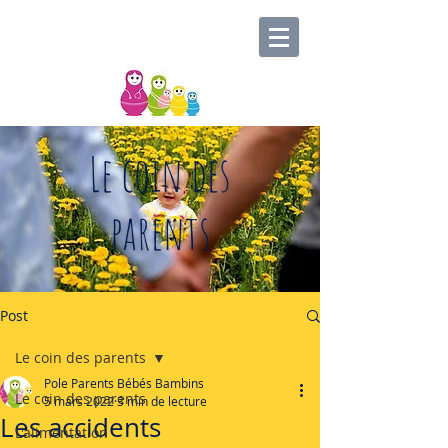
Le coin des
parents
Post
Le coin des parents
Pole Parents Bébés Bambins
Le coin des parents
5 mars 2022
3 min de lecture
Les accidents
L'alimentation