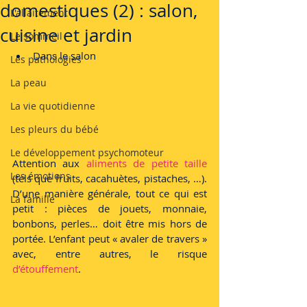
domestiques (2) : salon,
L'allaitement
cuisine et jardin
Le sommeil
Dans le salon
Les pathologies
La peau
La vie quotidienne
Les pleurs du bébé
Le développement psychomoteur
Attention aux
aliments de petite taille
Les émotions
(tels que fruits, cacahuètes, pistaches, …). 
D’une manière générale, tout ce qui est 
La famille
petit : pièces de jouets, monnaie, 
bonbons, perles… doit être mis hors de 
portée. L’enfant peut « avaler de travers » 
avec, entre autres, le risque 
d’étouffement
. 