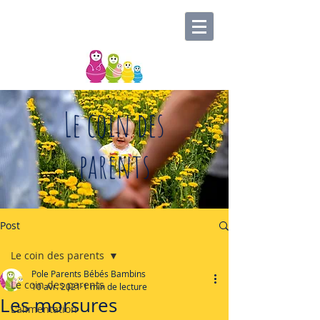
Le coin des
parents
Post
Le coin des parents
Pole Parents Bébés Bambins
Le coin des parents
10 avr. 2021
1 min de lecture
Les morsures
L'alimentation