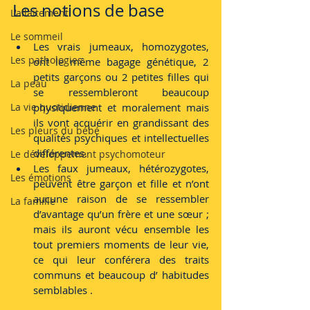
Les notions de base
L'allaitement
Le sommeil
Les vrais jumeaux, homozygotes, 
Les pathologies
ont le même bagage génétique, 2 
petits garçons ou 2 petites filles qui 
La peau
se ressembleront beaucoup 
La vie quotidienne
physiquement et moralement mais 
ils vont acquérir en grandissant des 
Les pleurs du bébé
qualités psychiques et intellectuelles 
différentes.
Le développement psychomoteur
Les faux jumeaux, hétérozygotes, 
Les émotions
peuvent être garçon et fille et n’ont 
aucune raison de se ressembler 
La famille
d’avantage qu’un frère et une sœur ; 
mais ils auront vécu ensemble les 
tout premiers moments de leur vie, 
ce qui leur conférera des traits 
communs et beaucoup d’ habitudes 
semblables .