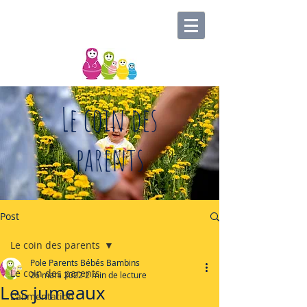
Le coin des
parents
Post
Le coin des parents
Pole Parents Bébés Bambins
Le coin des parents
26 mars 2022
2 min de lecture
Les jumeaux
L'alimentation