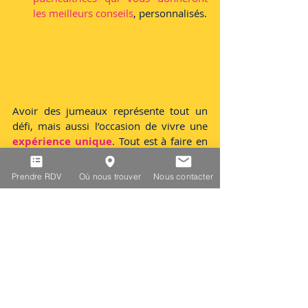
les meilleurs conseils
, personnalisés.
Avoir des jumeaux représente tout un 
défi, mais aussi l’occasion de vivre une 
expérience unique
. Tout est à faire en 
double mais il y a aussi 2 fois plus de 
moments d’émerveillement.
Prendre RDV
Où nous trouver
Nous contacter
Sources 
: 
- Naître et Grandir
- Comprendre et soigner son enfant
- nounproject / unsplash
famille
jumeaux
fraternité
caractère
La famille
La vie quotidienne