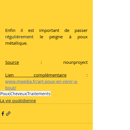
Enfin il est important de passer 
régulièrement
 le peigne à poux 
métallique. 
Source
 : nounproject
Lien complémentaire
 : 
www.mpedia.fr/art-poux-en-venir-a-
bout/
Poux
Cheveux
Traitements
La vie quotidienne