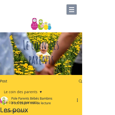
Le coin des
parents
Post
Le coin des parents
Pole Parents Bébés Bambins
Le coin des parents
3 oct. 2020
1 min de lecture
Les poux
L'alimentation